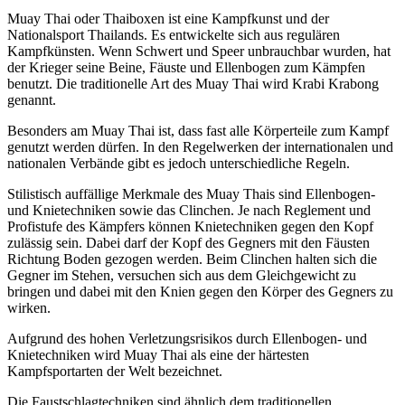
Muay Thai oder Thaiboxen ist eine Kampfkunst und der
Nationalsport Thailands. Es entwickelte sich aus regulären
Kampfkünsten. Wenn Schwert und Speer unbrauchbar wurden, hat
der Krieger seine Beine, Fäuste und Ellenbogen zum Kämpfen
benutzt. Die traditionelle Art des Muay Thai wird Krabi Krabong
genannt.
Besonders am Muay Thai ist, dass fast alle Körperteile zum Kampf
genutzt werden dürfen. In den Regelwerken der internationalen und
nationalen Verbände gibt es jedoch unterschiedliche Regeln.
Stilistisch auffällige Merkmale des Muay Thais sind Ellenbogen-
und Knietechniken sowie das Clinchen. Je nach Reglement und
Profistufe des Kämpfers können Knietechniken gegen den Kopf
zulässig sein. Dabei darf der Kopf des Gegners mit den Fäusten
Richtung Boden gezogen werden. Beim Clinchen halten sich die
Gegner im Stehen, versuchen sich aus dem Gleichgewicht zu
bringen und dabei mit den Knien gegen den Körper des Gegners zu
wirken.
Aufgrund des hohen Verletzungsrisikos durch Ellenbogen- und
Knietechniken wird Muay Thai als eine der härtesten
Kampfsportarten der Welt bezeichnet.
Die Faustschlagtechniken sind ähnlich dem traditionellen