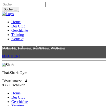
Home
Der Club
Geschichte
Training
Kontakt
SOLLTE
,
HÄTTE
,
KÖNNTE
,
WÜRDE
MACHEN!
Thai-Shark Gym
Tösstalstrasse 14
8360 Eschlikon
Home
Der Club
Geschichte
Training